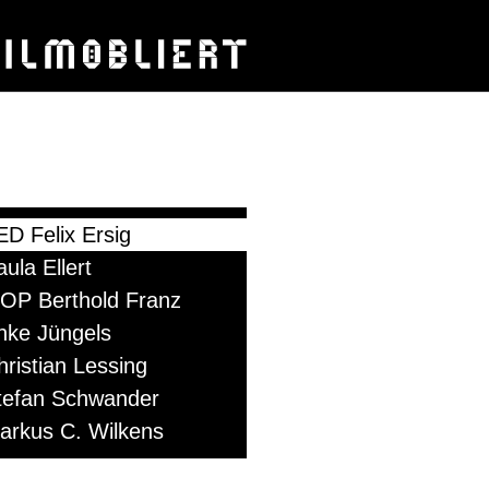
ED Felix Ersig
ula Ellert
OP Berthold Franz
nke Jüngels
hristian Lessing
tefan Schwander
arkus C. Wilkens